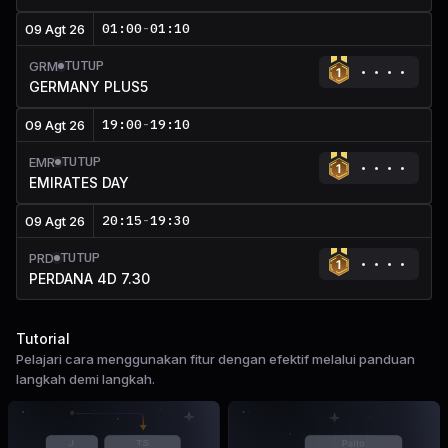
01:00
-
01:10
09 Agt 26
TUTUP
GRM
GERMANY PLUS5
19:00
-
19:10
09 Agt 26
TUTUP
EMR
EMIRATES DAY
20:15
-
19:30
09 Agt 26
TUTUP
PRD
PERDANA 4D 7.30
Tutorial
Pelajari cara menggunakan fitur dengan efektif melalui panduan
langkah demi langkah.