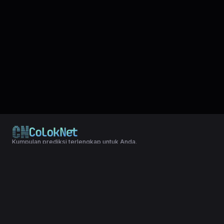
Kumpulan prediksi terlengkap untuk Anda.
© 2024 Copyright LXGroup. All rights reserved.
Terms & Conditions
|
Privacy Policy
Result togel WLA 4D terpercaya setiap hari dan uptodate
menyajikan data keluaran resmi dari berbagai pasaran populer.
Dengan update real-time, pemain dapat langsung melihat angka
terbaru untuk keperluan analisa dan prediksi. Sumber data
terverifikasi menjadikan result ini akurat dan dapat diandalkan.
Cocok untuk strategi harian yang membutuhkan informasi cepat