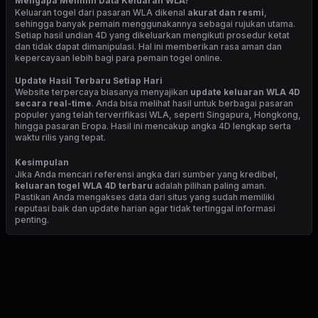
Mengapa Memilih Data Keluaran WLA?
Keluaran togel dari pasaran WLA dikenal
akurat dan resmi
,
sehingga banyak pemain menggunakannya sebagai rujukan utama.
Setiap hasil undian 4D yang dikeluarkan mengikuti prosedur ketat
dan tidak dapat dimanipulasi. Hal ini memberikan rasa aman dan
kepercayaan lebih bagi para pemain togel online.
Update Hasil Terbaru Setiap Hari
Website terpercaya biasanya menyajikan
update keluaran WLA 4D
secara real-time
. Anda bisa melihat hasil untuk berbagai pasaran
populer yang telah terverifikasi WLA, seperti Singapura, Hongkong,
hingga pasaran Eropa. Hasil ini mencakup angka 4D lengkap serta
waktu rilis yang tepat.
Kesimpulan
Jika Anda mencari referensi angka dari sumber yang kredibel,
keluaran togel WLA 4D terbaru
adalah pilihan paling aman.
Pastikan Anda mengakses data dari situs yang sudah memiliki
reputasi baik dan update harian agar tidak tertinggal informasi
penting.