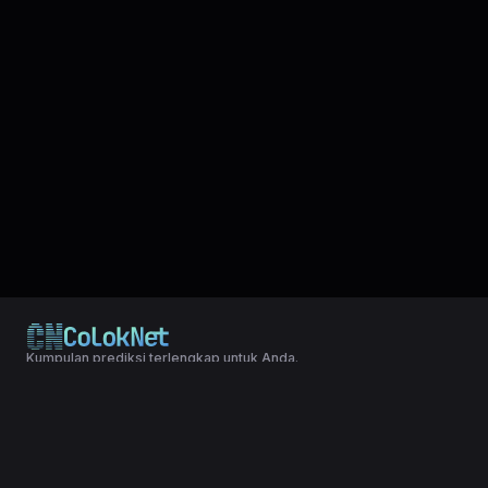
Kumpulan prediksi terlengkap untuk Anda.
© 2024 Copyright LXGroup. All rights reserved.
Terms & Conditions
|
Privacy Policy
Kumpulan data lengkap untuk mudah yang telah di simpulkan dari
result togel HONGKONGPOOLS, statistik, shio dll