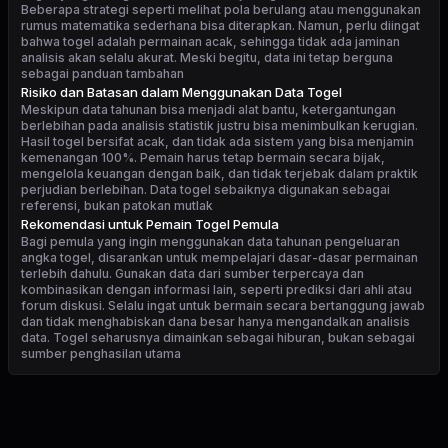
Beberapa strategi seperti melihat pola berulang atau menggunakan
rumus matematika sederhana bisa diterapkan. Namun, perlu diingat
bahwa togel adalah permainan acak, sehingga tidak ada jaminan
analisis akan selalu akurat. Meski begitu, data ini tetap berguna
sebagai panduan tambahan
Risiko dan Batasan dalam Menggunakan Data Togel
Meskipun data tahunan bisa menjadi alat bantu, ketergantungan
berlebihan pada analisis statistik justru bisa menimbulkan kerugian.
Hasil togel bersifat acak, dan tidak ada sistem yang bisa menjamin
kemenangan 100%. Pemain harus tetap bermain secara bijak,
mengelola keuangan dengan baik, dan tidak terjebak dalam praktik
perjudian berlebihan. Data togel sebaiknya digunakan sebagai
referensi, bukan patokan mutlak
Rekomendasi untuk Pemain Togel Pemula
Bagi pemula yang ingin menggunakan data tahunan pengeluaran
angka togel, disarankan untuk mempelajari dasar-dasar permainan
terlebih dahulu. Gunakan data dari sumber terpercaya dan
kombinasikan dengan informasi lain, seperti prediksi dari ahli atau
forum diskusi. Selalu ingat untuk bermain secara bertanggung jawab
dan tidak menghabiskan dana besar hanya mengandalkan analisis
data. Togel seharusnya dimainkan sebagai hiburan, bukan sebagai
sumber penghasilan utama