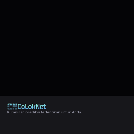
Kumpulan prediksi terlengkap untuk Anda.
© 2024 Copyright LXGroup. All rights reserved.
Terms & Conditions
|
Privacy Policy
DAMACAI dikenal sebagai sumber resmi dan terpercaya, sehingga