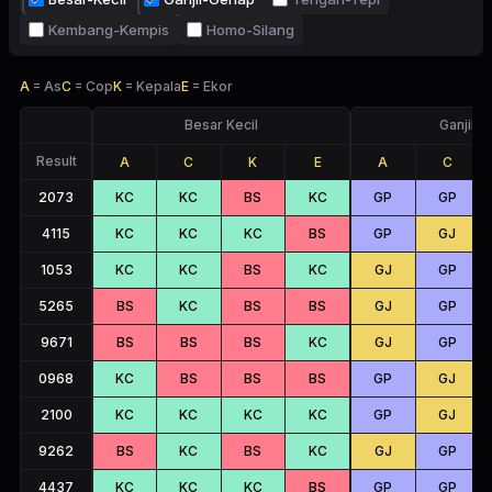
Kembang-Kempis
Homo-Silang
A
=
As
C
=
Cop
K
=
Kepala
E
=
Ekor
Besar Kecil
Ganjil 
Result
A
C
K
E
A
C
2073
KC
KC
BS
KC
GP
GP
4115
KC
KC
KC
BS
GP
GJ
1053
KC
KC
BS
KC
GJ
GP
5265
BS
KC
BS
BS
GJ
GP
9671
BS
BS
BS
KC
GJ
GP
0968
KC
BS
BS
BS
GP
GJ
2100
KC
KC
KC
KC
GP
GJ
9262
BS
KC
BS
KC
GJ
GP
4437
KC
KC
KC
BS
GP
GP