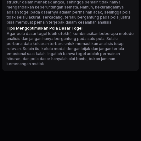
struktur dalam menebak angka, sehingga pemain tidak hanya
mengandalkan keberuntungan semata. Namun, kekurangannya
adalah togel pada dasarnya adalah permainan acak, sehingga pola
tidak selalu akurat. Terkadang, terlalu bergantung pada pola justru
bisa membuat pemain terjebak dalam kesalahan analisis
Tips Mengoptimalkan Pola Dasar Togel
Agar pola dasar togel lebih efektif, kombinasikan beberapa metode
analisis dan jangan hanya bergantung pada satu pola. Selalu
perbarui data keluaran terbaru untuk memastikan analisis tetap
relevan. Selain itu, kelola modal dengan bijak dan jangan terlalu
emosional saat kalah. Ingatlah bahwa togel adalah permainan
hiburan, dan pola dasar hanyalah alat bantu, bukan jaminan
kemenangan mutlak