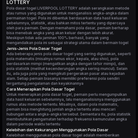
LOTTERY
Pola dasar togel LIVERPOOL LOTTERY
adalah serangkaian metode
atau rumus yang digunakan untuk menganalisis angka-angka dalam
permainan togel. Pola ini dibentuk berdasarkan data hasil keluaran
sebelumnya, statistik, atau bahkan mitos tertentu yang dipercaya
oleh para pemain. Dengan memahami pola dasar, pemain berharap
bisa menebak angka yang akan keluar dengan lebih akurat.
Meskipun tidak ada jaminan 100% berhasil, banyak yang
mengandalkan pola ini sebagai strategi utama dalam bermain togel
Jenis-Jenis Pola Dasar Togel
Ada beberapa jenis pola dasar togel yang sering digunakan, seperti
pola matematis (misalnya rumus ekor, kepala, atau shio), pola
berdasarkan mimpi (mengaitkan angka dengan tafsir mimpi), dan
pola statistik (melihat kecenderungan angka sering muncul). Selain
itu, ada juga pola yang mengikuti pergerakan pasar atau kejadian
alam. Setiap pemain biasanya memiliki preferensi pola sendiri
tergantung pengalaman dan keyakinannya
Cara Menerapkan Pola Dasar Togel
Untuk menerapkan pola dasar togel, pemain perlu mengumpulkan
data hasil keluaran sebelumnya, lalu menganalisisnya menggunakan
rumus atau metode tertentu. Misalnya, dalam pola matematis,
pemain bisa menghitung jumlah angka tertentu atau mencari
hubungan antara angka-angka tersebut. Sementara itu, pola statistik
membutuhkan pengamatan terhadap frekuensi kemunculan angka
dalam periode waktu tertentu
Kelebihan dan Kekurangan Menggunakan Pola Dasar
Kelebihan menggunakan pola dasar togel adalah memberikan