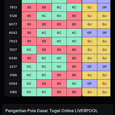
7813
BS
BS
KC
KC
GJ
GP
5128
BS
KC
KC
BS
GJ
GJ
9577
BS
BS
BS
BS
GJ
GJ
6042
BS
KC
KC
KC
GP
GP
7923
BS
BS
KC
KC
GJ
GJ
1557
KC
BS
BS
BS
GJ
GJ
9346
BS
KC
KC
BS
GJ
GJ
2417
KC
KC
KC
BS
GP
GP
3199
KC
KC
BS
BS
GJ
GJ
0564
KC
BS
BS
KC
GP
GJ
3185
KC
KC
BS
BS
GJ
GJ
Pengertian Pola Dasar Togel Online LIVERPOOL