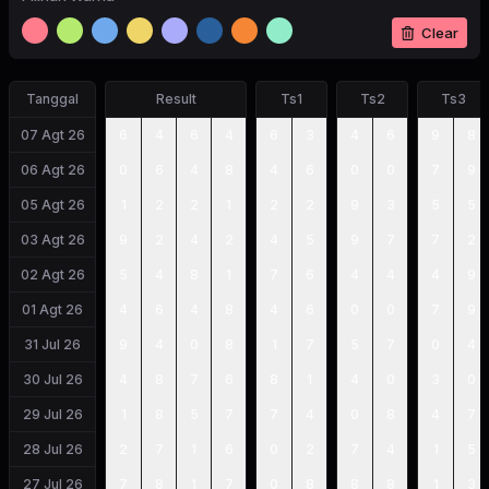
Clear
Tanggal
Result
Ts1
Ts2
Ts3
07 Agt 26
6
4
6
4
6
3
4
6
9
8
06 Agt 26
0
6
4
8
4
6
0
0
7
9
05 Agt 26
1
2
2
1
2
2
9
3
5
5
03 Agt 26
9
2
4
2
4
5
9
7
7
2
02 Agt 26
5
4
8
1
7
6
4
4
4
9
01 Agt 26
4
6
4
8
4
6
0
0
7
9
31 Jul 26
9
4
0
8
1
7
5
7
0
4
30 Jul 26
4
8
7
6
8
1
4
0
3
0
29 Jul 26
1
8
5
7
7
4
0
8
4
7
28 Jul 26
2
7
1
6
0
2
7
4
1
5
27 Jul 26
7
8
1
7
0
8
8
8
1
3