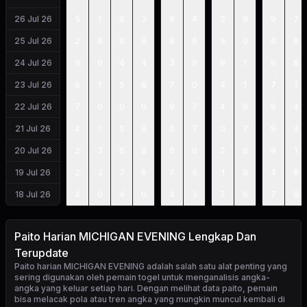
26 Jul 26
5
1
6
3
6
4
2
9
9
7
25 Jul 26
2
6
9
8
8
6
5
0
6
9
24 Jul 26
9
9
4
4
3
9
8
1
8
6
23 Jul 26
6
1
5
6
7
0
4
1
7
1
22 Jul 26
7
0
0
0
9
7
4
8
6
4
21 Jul 26
4
1
5
8
6
7
0
7
9
4
20 Jul 26
2
3
6
8
6
0
2
8
9
1
19 Jul 26
2
3
7
8
7
9
1
8
4
6
18 Jul 26
4
0
4
0
4
3
7
6
7
8
Paito Harian MICHIGAN EVENING Lengkap Dan
Terupdate
Paito harian MICHIGAN EVENING
adalah salah satu alat penting yang
sering digunakan oleh pemain togel untuk menganalisis angka-
angka yang keluar setiap hari. Dengan melihat data paito, pemain
bisa melacak pola atau tren angka yang mungkin muncul kembali di