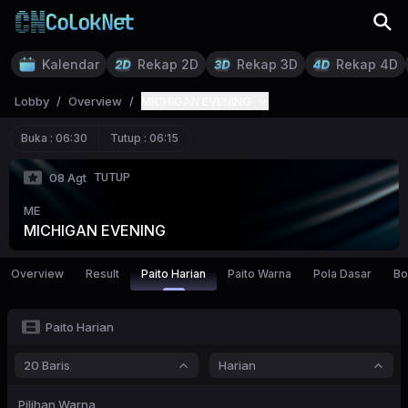
Kalendar
Rekap 2D
Rekap 3D
Rekap 4D
Lobby
/
Overview
/
MICHIGAN EVENING
Buka :
06:30
Tutup :
06:15
TUTUP
08 Agt
ME
MICHIGAN EVENING
Overview
Result
Paito Harian
Paito Warna
Pola Dasar
Bo
Paito Harian
20 Baris
Harian
Pilihan Warna