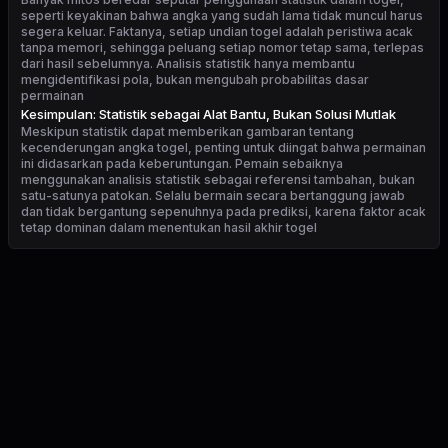
seperti keyakinan bahwa angka yang sudah lama tidak muncul harus
segera keluar. Faktanya, setiap undian togel adalah peristiwa acak
tanpa memori, sehingga peluang setiap nomor tetap sama, terlepas
dari hasil sebelumnya. Analisis statistik hanya membantu
mengidentifikasi pola, bukan mengubah probabilitas dasar
permainan
Kesimpulan: Statistik sebagai Alat Bantu, Bukan Solusi Mutlak
Meskipun statistik dapat memberikan gambaran tentang
kecenderungan angka togel, penting untuk diingat bahwa permainan
ini didasarkan pada keberuntungan. Pemain sebaiknya
menggunakan analisis statistik sebagai referensi tambahan, bukan
satu-satunya patokan. Selalu bermain secara bertanggung jawab
dan tidak bergantung sepenuhnya pada prediksi, karena faktor acak
tetap dominan dalam menentukan hasil akhir togel