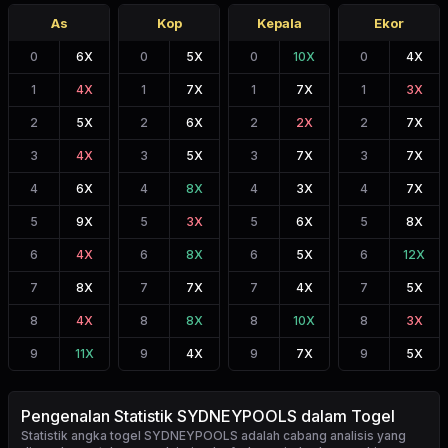
As
Kop
Kepala
Ekor
0
6
X
0
5
X
0
10
X
0
4
X
1
4
X
1
7
X
1
7
X
1
3
X
2
5
X
2
6
X
2
2
X
2
7
X
3
4
X
3
5
X
3
7
X
3
7
X
4
6
X
4
8
X
4
3
X
4
7
X
5
9
X
5
3
X
5
6
X
5
8
X
6
4
X
6
8
X
6
5
X
6
12
X
7
8
X
7
7
X
7
4
X
7
5
X
8
4
X
8
8
X
8
10
X
8
3
X
9
11
X
9
4
X
9
7
X
9
5
X
Pengenalan Statistik SYDNEYPOOLS dalam Togel
Statistik angka togel SYDNEYPOOLS
adalah cabang analisis yang