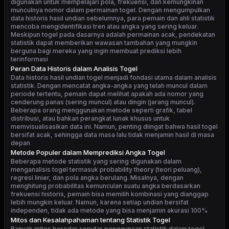
digunakan untuk mempelajari pola, frekuensi, dan kemungkinan
munculnya nomor dalam permainan togel. Dengan mengumpulkan
data historis hasil undian sebelumnya, para pemain dan ahli statistik
mencoba mengidentifikasi tren atau angka yang sering keluar.
Meskipun togel pada dasarnya adalah permainan acak, pendekatan
statistik dapat memberikan wawasan tambahan yang mungkin
berguna bagi mereka yang ingin membuat prediksi lebih
terinformasi
Peran Data Historis dalam Analisis Togel
Data historis hasil undian togel menjadi fondasi utama dalam analisis
statistik. Dengan mencatat angka-angka yang telah muncul dalam
periode tertentu, pemain dapat melihat apakah ada nomor yang
cenderung panas (sering muncul) atau dingin (jarang muncul).
Beberapa orang menggunakan metode seperti grafik, tabel
distribusi, atau bahkan perangkat lunak khusus untuk
memvisualisasikan data ini. Namun, penting diingat bahwa hasil togel
bersifat acak, sehingga data masa lalu tidak menjamin hasil di masa
depan
Metode Populer dalam Memprediksi Angka Togel
Beberapa metode statistik yang sering digunakan dalam
menganalisis togel termasuk probability theory (teori peluang),
regresi linier, dan pola angka berulang. Misalnya, dengan
menghitung probabilitas kemunculan suatu angka berdasarkan
frekuensi historis, pemain bisa memilih kombinasi yang dianggap
lebih mungkin keluar. Namun, karena setiap undian bersifat
independen, tidak ada metode yang bisa menjamin akurasi 100%
Mitos dan Kesalahpahaman tentang Statistik Togel
Banyak mitos beredar seputar penggunaan statistik dalam togel,