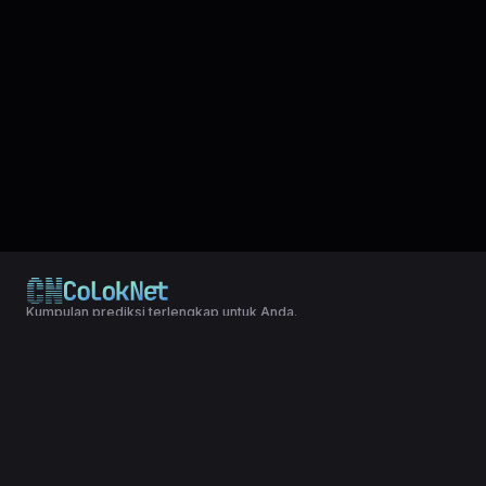
Kumpulan prediksi terlengkap untuk Anda.
© 2024 Copyright LXGroup. All rights reserved.
Terms & Conditions
|
Privacy Policy
SANTAFE LOTTERY dikenal sebagai sumber resmi dan terpercaya,
sehingga keakuratan datanya tidak perlu diragukan lagi. Pemain
dapat merasa tenang karena semua hasil yang diumumkan telah
melalui proses verifikasi ketat. Dan juga kenyamanan mengakses
data menjadi salah satu faktor penting. Dengan teknologi modern
saat ini, Anda bisa mengecek pengeluaran SANTAFE LOTTERY