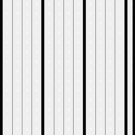
1
2
0
8
9
0
1
3
5
2
7
1
8
5
9
2
4
4
3
8
3
9
4
2
2
7
3
7
0
0
0
2
3
9
6
4
5
2
9
0
0
6
1
4
6
3
5
0
3
7
9
4
9
4
8
0
5
6
6
4
8
2
7
2
1
3
3
5
4
1
2
8
9
5
2
0
5
7
0
4
7
8
9
4
0
4
2
2
8
0
9
1
8
2
1
7
4
4
6
0
7
6
2
5
4
4
3
8
3
0
6
4
0
4
4
1
8
0
6
9
4
1
4
7
5
0
1
1
3
9
9
1
3
4
3
9
4
0
6
9
2
1
3
3
0
2
4
4
9
6
0
6
5
9
2
2
7
6
1
2
1
7
8
4
0
7
9
9
3
1
6
4
5
5
5
9
1
8
4
5
3
1