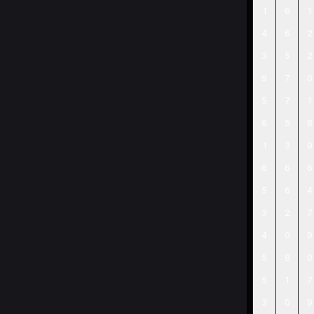
1
6
1
4
6
2
3
5
2
9
7
0
5
7
1
6
5
8
1
3
9
6
6
6
5
6
4
3
2
7
4
0
9
5
8
0
5
1
7
3
0
9