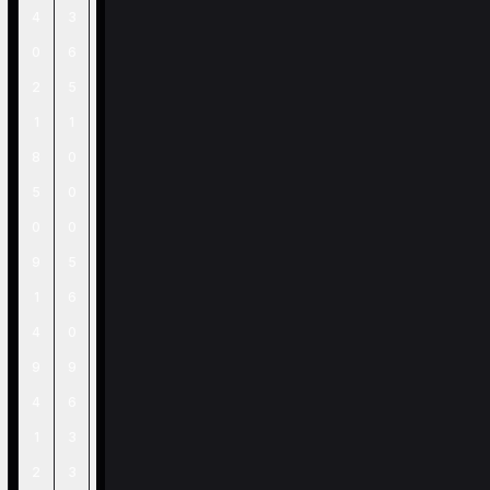
4
3
7
4
7
3
5
4
7
1
3
2
0
6
2
6
5
4
5
4
4
2
9
2
2
5
5
2
3
0
0
7
2
1
8
9
1
1
2
2
5
3
5
1
8
5
7
0
8
0
0
2
8
9
2
7
9
2
5
9
5
0
5
0
4
7
8
6
0
5
8
9
0
0
6
2
8
3
5
8
0
3
2
8
9
5
9
3
0
0
4
2
2
6
0
6
1
6
3
2
7
5
5
7
1
5
9
4
4
0
5
5
1
6
0
4
2
4
4
6
9
9
8
4
9
8
0
1
7
6
0
2
4
6
3
2
0
9
4
7
3
8
0
7
1
3
1
3
1
3
4
4
2
9
0
5
2
3
1
3
8
7
3
7
6
7
6
9