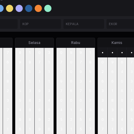
Selasa
Rabu
Kamis
7
8
1
0
3
0
9
9
1
•
•
•
•
6
9
8
7
1
7
0
7
8
0
9
6
7
2
2
1
3
1
7
0
9
5
2
6
4
3
8
7
1
1
1
9
6
3
4
6
6
0
3
2
5
3
9
3
7
6
7
5
3
1
6
1
3
5
8
3
4
0
0
0
7
3
8
0
7
7
4
8
9
0
4
1
4
3
6
3
0
6
7
6
8
9
2
5
2
5
0
0
3
4
3
1
6
1
9
0
3
1
5
7
7
1
5
2