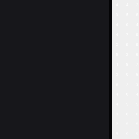
4
4
2
9
5
8
4
9
4
4
7
9
0
9
9
6
2
6
1
8
7
3
0
8
8
7
3
4
0
4
4
5
5
0
6
6
2
5
5
8
9
9