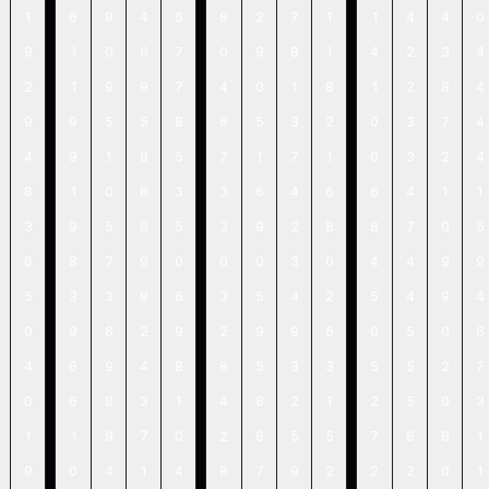
1
6
9
4
6
8
2
7
1
1
4
4
0
9
1
0
6
7
0
9
8
1
4
2
3
4
2
1
9
9
7
4
0
1
8
1
2
8
4
9
9
5
5
8
6
5
3
2
0
3
7
4
4
9
1
8
5
7
1
7
1
0
3
2
4
8
1
0
8
3
3
6
4
6
6
4
1
1
3
9
5
8
5
3
9
2
8
8
7
0
5
6
8
7
9
0
0
0
3
0
4
4
9
9
5
3
3
8
6
3
5
4
2
5
4
9
4
0
9
8
2
9
2
9
9
6
0
5
0
6
4
6
9
4
8
8
5
3
3
5
5
2
7
0
6
8
3
1
4
8
2
1
2
5
0
3
1
1
9
7
0
2
6
5
5
7
6
8
1
9
0
4
1
4
8
7
9
2
2
2
0
1