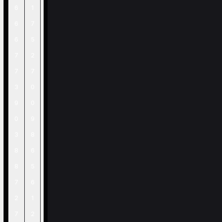
6
1
8
4
7
8
2
4
5
6
8
9
6
7
9
5
1
3
8
1
1
8
9
9
6
5
9
9
0
2
1
1
7
1
4
7
7
2
4
7
0
0
3
0
1
0
3
5
7
7
9
7
0
5
8
9
4
5
8
0
3
0
5
2
4
0
1
2
4
9
1
6
9
0
4
6
5
8
5
3
2
3
5
7
0
9
7
3
4
4
0
9
1
5
6
9
3
8
1
2
8
0
2
7
6
2
8
0
8
6
9
8
7
9
7
6
6
6
4
1
8
5
6
7
3
1
2
6
1
3
1
4
7
6
1
4
3
7
0
9
2
9
9
3
2
1
2
7
4
1
5
2
1
6
5
9
7
2
1
6
9
9
1
0
3
9
6
0