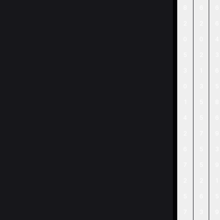
8
6
6
2
2
6
0
0
4
5
2
3
3
1
6
0
3
5
1
5
8
4
5
6
2
7
9
6
5
3
7
5
9
2
2
1
5
6
5
7
3
9