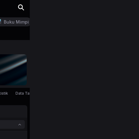
Buku Mimpi
LN Generator
istik
Data Tahunan